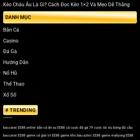
Kèo Châu Âu Là Gì? Cách Đọc Kèo 1×2 Và Mẹo Dễ Thắng
DANH MỤC
Bắn Cá
Casino
Đá Gà
Hướng Dẫn
Nổ Hũ
Thể Thao
Xổ Số
# TRENDING
baccarat EE88 online
bắn cá ăn xu EE88
cá cược đá gà 79
cược tài xỉu bóng đá
cầu
baccarat EE88
game cá giải trí EE88
game kho báu aztec EE88
game mahjong EE88