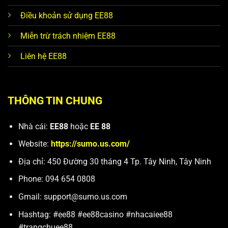
Điều khoản sử dụng EE88
Miễn trừ trách nhiệm EE88
Liên hệ EE88
THÔNG TIN CHUNG
Nhà cái:
EE88
hoặc
EE 88
Website:
https://sumo.us.com/
Địa chỉ: 450 Đường 30 tháng 4 Tp. Tây Ninh, Tây Ninh
Phone: 094 654 0808
Gmail:
support@sumo.us.com
Hashtag: #ee88 #ee88casino #nhacaiee88
#trangchuee88