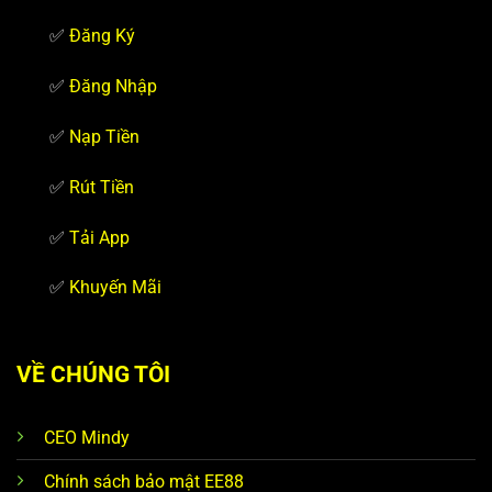
✅
Đăng Ký
✅
Đăng Nhập
✅
Nạp Tiền
✅
Rút Tiền
✅
Tải App
✅
Khuyến Mãi
VỀ CHÚNG TÔI
CEO Mindy
Chính sách bảo mật EE88