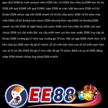
giao dịch EE88 an toàn
jackpot neko EE88
kèo 1x2 EE88
kèo châu âu EE88
kèo tài xỉu
EE88
kết quả XSMB
kết quả XSMN
login EE88 an toàn
luật baccarat EE88
mở tài
khoản EE88 online
nạp tiền EE88 nhanh
nổ hũ kho báu aztec EE88
nổ hũ neko may
mắn EE88
nổ hũ đường mạt chược EE88
phương thức nạp EE88
rút thưởng EE88
nhanh
rút tiền EE88 về ngân hàng
slot aztec EE88
slot mèo thần tài EE88
slot mạt
chược EE88
soi cầu miền bắc
soi cầu miền nam
soi kèo over under EE88
truy cập tài
khoản EE88
trường gà 67 hôm nay
trường gà 79 trực tiếp
tải app EE88 chính thức
tỷ lệ
kèo châu âu EE88
xem đá gà 67 online
xổ số miền bắc hôm nay
xổ số miền nam hôm
nay
xử lý rút tiền EE88
đá gà 67 trực tiếp
đá gà 79 online
đánh cá vui vẻ EE88
đăng
nhập EE88 nhanh chóng
ứng dụng EE88 mobile