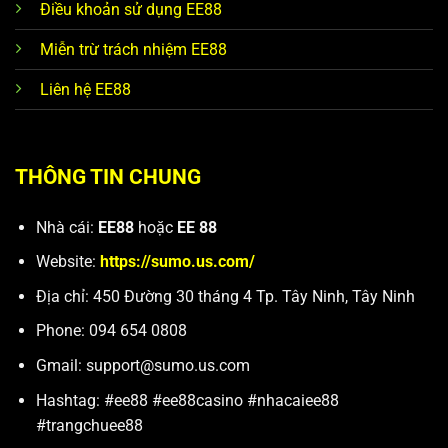
Điều khoản sử dụng EE88
Miễn trừ trách nhiệm EE88
Liên hệ EE88
THÔNG TIN CHUNG
Nhà cái:
EE88
hoặc
EE 88
Website:
https://sumo.us.com/
Địa chỉ: 450 Đường 30 tháng 4 Tp. Tây Ninh, Tây Ninh
Phone: 094 654 0808
Gmail:
support@sumo.us.com
Hashtag: #ee88 #ee88casino #nhacaiee88
#trangchuee88