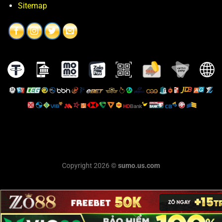
Sitemap
Copyright 2026 ©
sumo.us.com