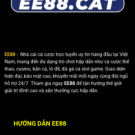
EE88
- Nhà cái cá cược trực tuyến uy tín hàng đầu tại Việt
Nam, mang đến đa dạng trò chơi hấp dẫn như cá cược thể
thao, casino, bắn cá, lô đề, đá gà và slot game. Giao diện
hiện đại, bảo mật cao, khuyến mãi mỗi ngày cùng đội ngũ
hỗ trợ 24/7. Tham gia ngay
EE88
để tận hưởng thế giới
giải trí đỉnh cao và săn thưởng cực hấp dẫn.
HƯỚNG DẪN EE88