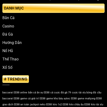
DANH MỤC
Bắn Cá
Casino
Đá Gà
Hướng Dẫn
Nổ Hũ
Thể Thao
Xổ Số
# TRENDING
baccarat EE88 online
bắn cá ăn xu EE88
cá cược đá gà 79
cược tài xỉu bóng đá
cầu
baccarat EE88
game cá giải trí EE88
game kho báu aztec EE88
game mahjong EE88
giao dịch EE88 an toàn
jackpot neko EE88
kèo 1x2 EE88
kèo châu âu EE88
kèo tài xỉu