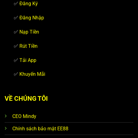
✅
Đăng Ký
✅
Đăng Nhập
✅
Nạp Tiền
✅
Rút Tiền
✅
Tải App
✅
Khuyến Mãi
VỀ CHÚNG TÔI
CEO Mindy
Chính sách bảo mật EE88