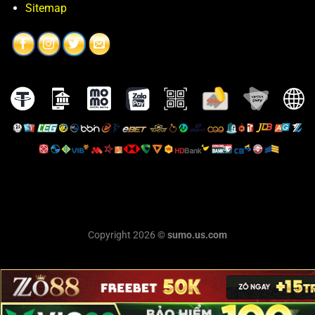
Sitemap
Copyright 2026 ©
sumo.us.com