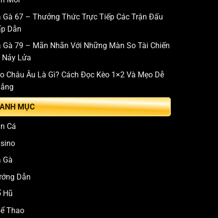
 Gà 67 – Thưởng Thức Trực Tiếp Các Trận Đấu
p Dẫn
 Gà 79 – Mãn Nhãn Với Những Màn So Tài Chiến
 Nảy Lửa
o Châu Âu Là Gì? Cách Đọc Kèo 1×2 Và Mẹo Dễ
hắng
ANH MỤC
n Cá
sino
 Gà
ớng Dẫn
 Hũ
ể Thao