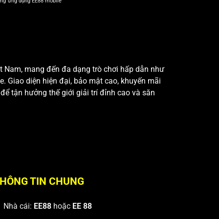
ng
ứng dụng EE88 mobile
Việt Nam, mang đến đa dạng trò chơi hấp dẫn như
me. Giao diện hiện đại, bảo mật cao, khuyến mãi
để tận hưởng thế giới giải trí đỉnh cao và săn
HÔNG TIN CHUNG
Nhà cái:
EE88
hoặc
EE 88