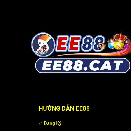
HƯỚNG DẪN EE88
✅
Đăng Ký