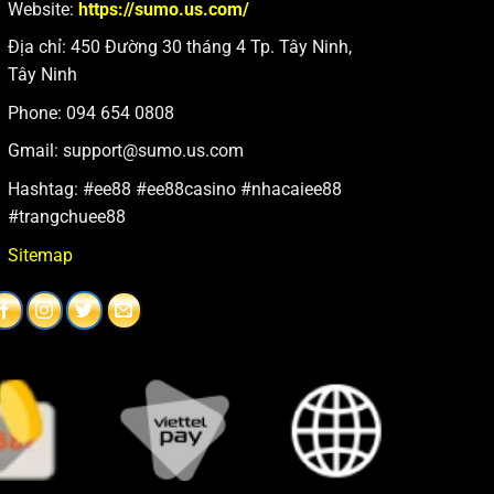
Website:
https://sumo.us.com/
Địa chỉ: 450 Đường 30 tháng 4 Tp. Tây Ninh,
Tây Ninh
Phone: 094 654 0808
Gmail:
support@sumo.us.com
Hashtag: #ee88 #ee88casino #nhacaiee88
#trangchuee88
Sitemap